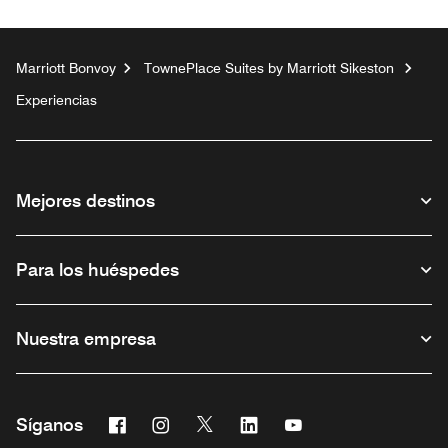
Marriott Bonvoy
TownePlace Suites by Marriott Sikeston
Experiencias
Mejores destinos
Para los huéspedes
Nuestra empresa
Facebook
Instagram
Twitter
Linkedin
Youtube
Síganos
Abre una ventana nueva
Abre una ventana nueva
Abre una ventana nueva
Abre una ventana nueva
Abre una ventana nu