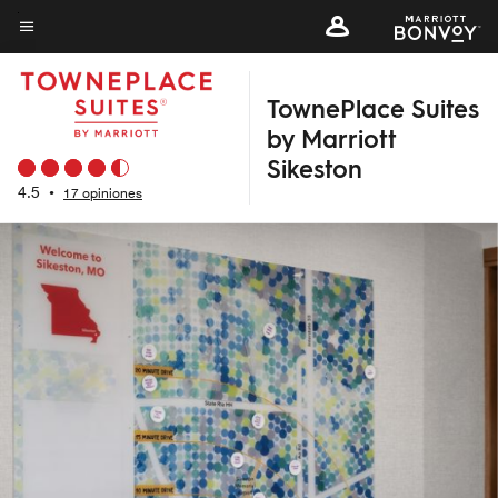
Skip
to
Texto del menú
main
TownePlace Suites
content
by Marriott
Sikeston
4.5
•
17 opiniones