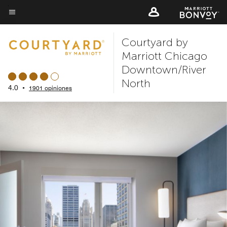
Skip
to
Texto del menú
main
Courtyard by
content
Marriott Chicago
Downtown/River
North
4.0
•
1901 opiniones