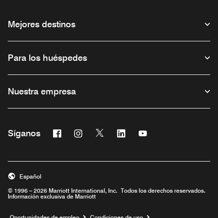
Mejores destinos
Para los huéspedes
Nuestra empresa
Facebook
Instagram
Twitter
Linkedin
Youtube
Síganos
Abre una ventana nueva
Abre una ventana nueva
Abre una ventana nueva
Abre una ventana nueva
Abre una ventana nu
Español
© 1996 – 2026 Marriott International, Inc. Todos los derechos reservados.
Información exclusiva de Marriott
Abre una ventana nueva
Oportunidades de empleo
Condiciones de uso