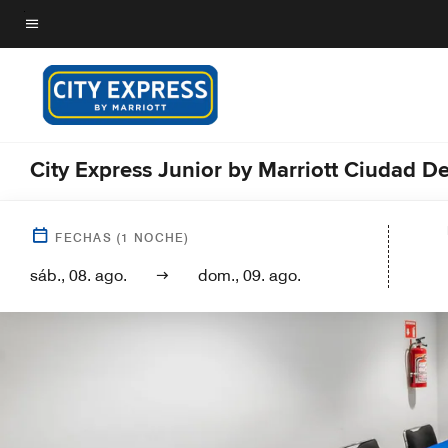
Skip
to
Texto del menú
main
content
City Express Junior by Marriott Ciudad D
FECHAS
(
1
NOCHE)
sáb., 08. ago.
dom., 09. ago.