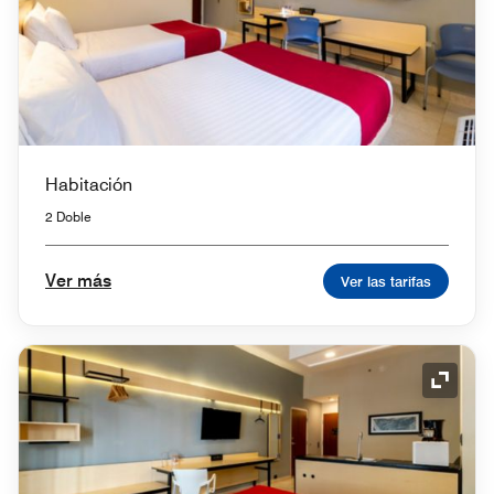
Habitación
2 Doble
Ver más
Ver las tarifas
Icono 