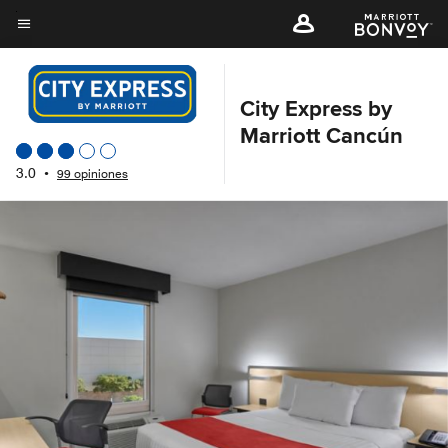
Skip
to
Texto del menú
main
content
City Express by
Marriott Cancún
3.0
•
99 opiniones