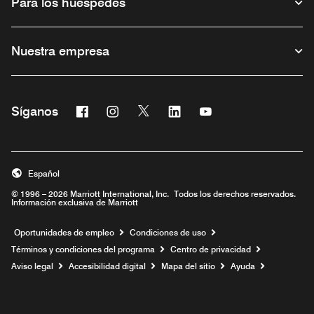
Para los huéspedes
Nuestra empresa
Facebook
Instagram
Twitter
Linkedin
Youtube
Síganos
Abre una ventana nueva
Abre una ventana nueva
Abre una ventana nueva
Abre una ventana nueva
Abre una ventana nu
Español
© 1996 – 2026 Marriott International, Inc. Todos los derechos reservados.
Información exclusiva de Marriott
Abre una ventana nueva
Oportunidades de empleo
Condiciones de uso
Términos y condiciones del programa
Centro de privacidad
Aviso legal
Accesibilidad digital
Mapa del sitio
Ayuda