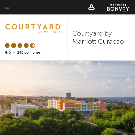
Skip
to
Texto del menú
main
content
Courtyard by
Marriott Curacao
4.5
•
240 opiniones