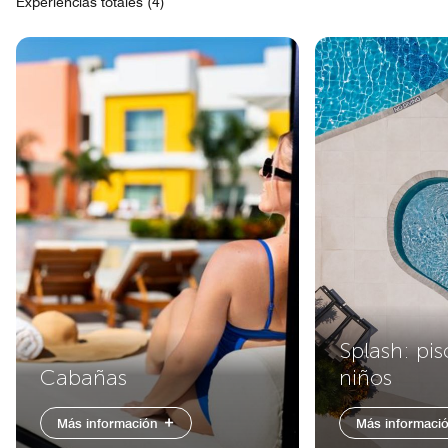
Experiencias totales (4)
Splash: pis
Cabañas
niños
Más información
Más informaci