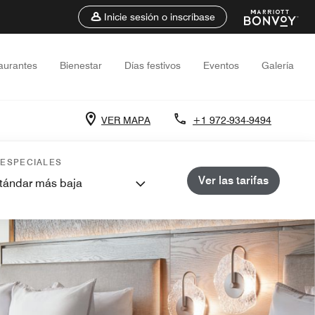
Inicie sesión o inscríbase
aurantes
Bienestar
Días festivos
Eventos
Galería
VER MAPA
+1 972-934-9494
 ESPECIALES
Ver las tarifas
stándar más baja