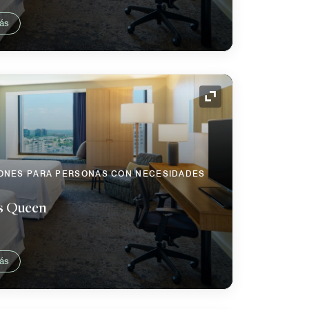
ás
Icono de expansión
IONES PARA PERSONAS CON NECESIDADES
as Queen
ás