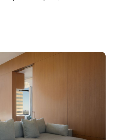
a tanto el estilo como el confort. Los
des pueden esperar un espacio más
ado para relajarse, reponer fuerzas o
rse productivos, con acabados elegantes y
s bien pensados.