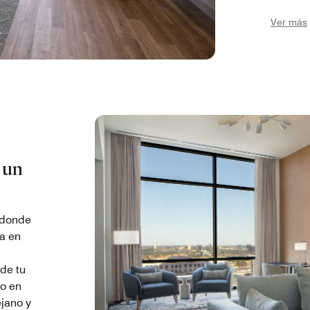
en cuent
Ver más
huéspe
sofistic
mantene
detalle
 un
 donde
ra en
de tu
vo en
ejano y