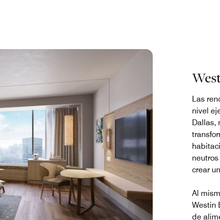
West
Las ren
nivel e
Dallas,
transfo
habitac
neutros
crear un
Al mism
Westin 
de alim