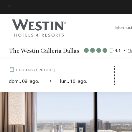
Skip
to
Texto del menú
main
content
Informac
The Westin Galleria Dallas
4.1
•
18
FECHAS
(
1
NOCHE)
dom., 09. ago.
lun., 10. ago.