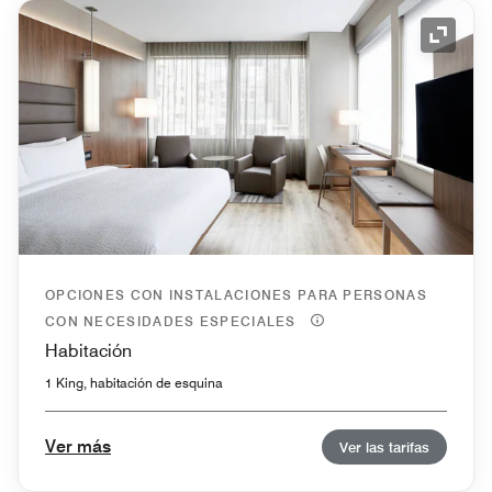
Icono 
OPCIONES CON INSTALACIONES PARA PERSONAS
CON NECESIDADES ESPECIALES
Habitación
1 King, habitación de esquina
Ver más
Ver las tarifas