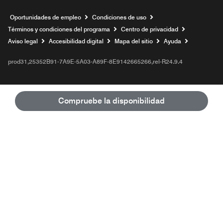
Abre una ventana nueva
Oportunidades de empleo
Condiciones de uso
Términos y condiciones del programa
Centro de privacidad
Aviso legal
Accesibilidad digital
Mapa del sitio
Ayuda
prod31,25352B91-7A9E-5A03-A89F-8E9142665266,rel-R24.9.4
Compruebe la disponibilidad