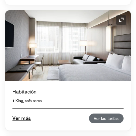
Icono 
Habitación
1 King, sofá cama
Ver más
Ver las tarifas