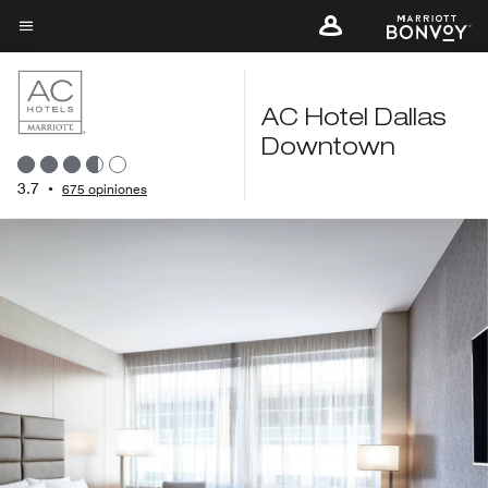
Skip
to
Texto del menú
main
content
AC Hotel Dallas
Downtown
3.7
•
675 opiniones