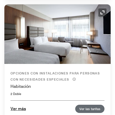
Icono 
OPCIONES CON INSTALACIONES PARA PERSONAS
CON NECESIDADES ESPECIALES
Habitación
2 Doble
Ver más
Ver las tarifas