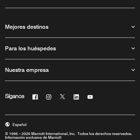
Mejores destinos
Para los huéspedes
Nuestra empresa
Facebook
Instagram
Twitter
Linkedin
Youtube
Síganos
Abre una ventana nueva
Abre una ventana nueva
Abre una ventana nueva
Abre una ventana nueva
Abre una ventana nue
Español
© 1996 – 2026 Marriott International, Inc. Todos los derechos reservados.
Información exclusiva de Marriott