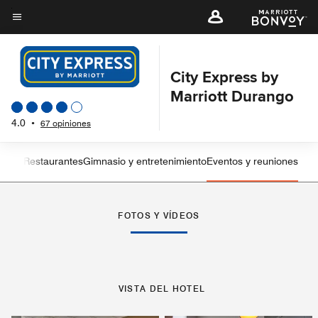
Skip
to
Texto del menú
main
content
City Express by
Marriott Durango
4.0
•
67 opiniones
sticas
Restaurantes
Gimnasio y entretenimiento
Eventos y reuniones
Flecha izquierda
Fle
FOTOS Y VÍDEOS
VISTA DEL HOTEL