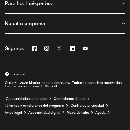
Para los huéspedes
Nuestra empresa
Facebook
Instagram
Twitter
Linkedin
Youtube
Síganos
Abre una ventana nueva
Abre una ventana nueva
Abre una ventana nueva
Abre una ventana nueva
Abre una ventana nu
Español
© 1996 – 2026 Marriott International, Inc. Todos los derechos reservados.
Información exclusiva de Marriott
Abre una ventana nueva
Oportunidades de empleo
Condiciones de uso
Términos y condiciones del programa
Centro de privacidad
Aviso legal
Accesibilidad digital
Mapa del sitio
Ayuda