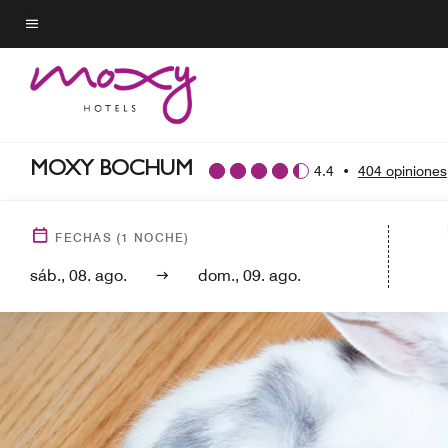
Skip
to
Texto del menú
main
content
MOXY BOCHUM
4.4
•
404 opiniones
FECHAS
(
1
NOCHE)
sáb., 08. ago.
dom., 09. ago.