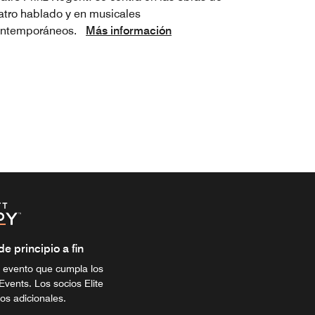
atro hablado y en musicales
ontemporáneos.
Más información
 principio a fin
 evento que cumpla los
Events. Los socios Elite
os adicionales.