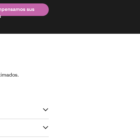
mpensamos sus
s
ximados.