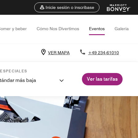
Inicie sesión o inscríbase
omer y beber
Cómo Nos Divertimos
Eventos
Galería
VER MAPA
+49 234-61010
 ESPECIALES
Ver las tarifas
stándar más baja