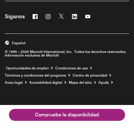
Facebook
Instagram
Twitter
Linkedin
Youtube
Síganos
Abre una ventana nueva
Abre una ventana nueva
Abre una ventana nueva
Abre una ventana nueva
Abre una ventana nu
Español
© 1996 – 2026 Marriott International, Inc. Todos los derechos reservados.
Información exclusiva de Marriott
Abre una ventana nueva
Oportunidades de empleo
Condiciones de uso
Términos y condiciones del programa
Centro de privacidad
Aviso legal
Accesibilidad digital
Mapa del sitio
Ayuda
Compruebe la disponibilidad