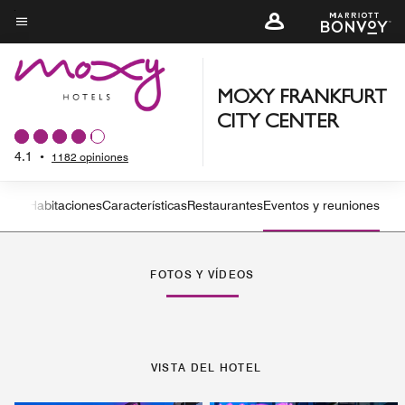
Skip
to
Texto del menú
main
content
MOXY FRANKFURT
CITY CENTER
4.1
•
1182 opiniones
 hotel
Habitaciones
Características
Restaurantes
Eventos y reuniones
Flecha izquierda
Fle
FOTOS Y VÍDEOS
VISTA DEL HOTEL