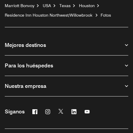
Marriott Bonvoy
USA
Texas
Houston
Residence Inn Houston Northwest/Willowbrook
Fotos
Mejores destinos
Para los huéspedes
Nuestra empresa
Facebook
Instagram
Twitter
Linkedin
Youtube
Síganos
Abre una ventana nueva
Abre una ventana nueva
Abre una ventana nueva
Abre una ventana nueva
Abre una ventana nu