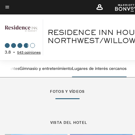
Skip
to
Texto del menú
main
content
RESIDENCE INN HO
NORTHWEST/WILLO
3.8
•
543 opiniones
staurantes
Gimnasio y entretenimiento
Lugares de interés cercanos
Flecha izquierda
Fle
FOTOS Y VÍDEOS
VISTA DEL HOTEL