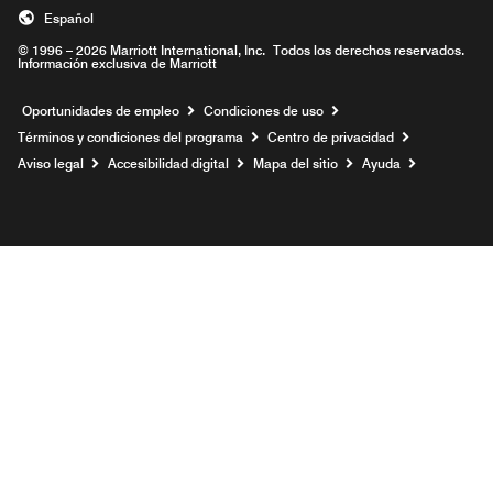
Español
© 1996 – 2026 Marriott International, Inc. Todos los derechos reservados.
Información exclusiva de Marriott
Abre una ventana nueva
Oportunidades de empleo
Condiciones de uso
Términos y condiciones del programa
Centro de privacidad
Aviso legal
Accesibilidad digital
Mapa del sitio
Ayuda