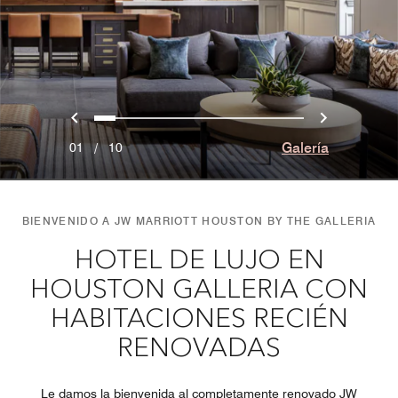
Anterior
Siguien
0
1
2
3
4
5
6
7
8
9
Galería
01
/
10
BIENVENIDO A JW MARRIOTT HOUSTON BY THE GALLERIA
HOTEL DE LUJO EN
HOUSTON GALLERIA CON
HABITACIONES RECIÉN
RENOVADAS
Le damos la bienvenida al completamente renovado JW