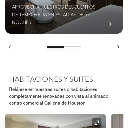
APROVECHA NUESTROS DESCUENTOS
DE TEMPORADA EN ESTADÍAS DE 5+
NOCHES
HABITACIONES Y SUITES
Relájese en nuestras suites o habitaciones
completamente renovadas con vista al animado
centro comercial Galleria de Houston.
o de expansión
Icono de expan