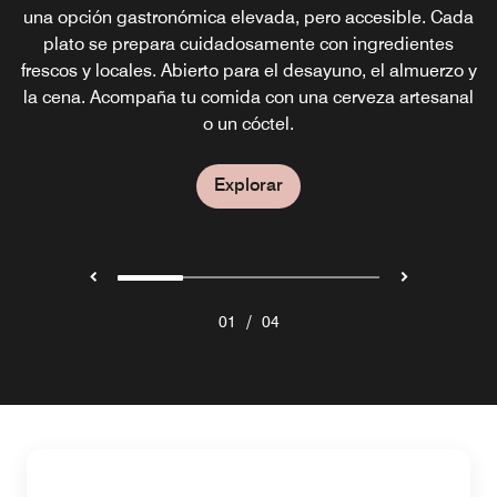
ubicada en el nivel del lobby de este hotel recientemente
una opción gastronómica elevada, pero accesible. Cada
que trae la gastronomía de Houston Galleria hasta su
y cócteles disponibles para compra.
plato se prepara cuidadosamente con ingredientes
renovado. Disfruta de refrescos, cafés y desayunos,
puerta para que la disfrute cómodamente en su
frescos y locales. Abierto para el desayuno, el almuerzo y
habitación. Se pueden hacer pedidos para desayuno,
además de refrigerios y repostería, en el ambiente
Explorar
la cena. Acompaña tu comida con una cerveza artesanal
acogedor y moderno de nuestra cafetería en Houston,
almuerzo o cena.
Texas, cerca de The Galleria.
o un cóctel.
Explorar
Explorar
Explorar
/
01
04