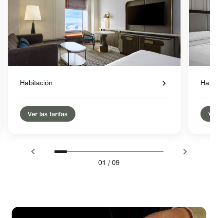
Habitación
Habit
Ver las tarifas
Ver
01
/
09