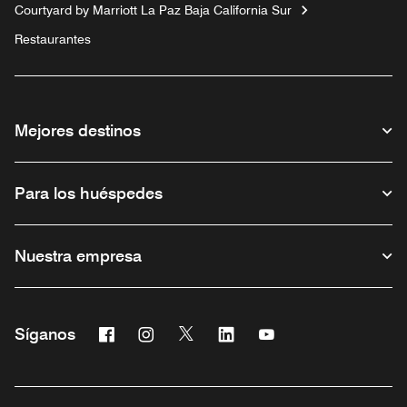
Courtyard by Marriott La Paz Baja California Sur
Restaurantes
Mejores destinos
Para los huéspedes
Nuestra empresa
Facebook
Instagram
Twitter
Linkedin
Youtube
Síganos
Abre una ventana nueva
Abre una ventana nueva
Abre una ventana nueva
Abre una ventana nueva
Abre una ventana nu