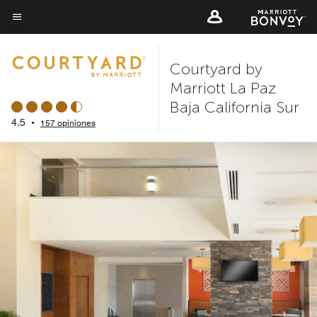
Skip
to
Texto del menú
main
Courtyard by
content
Marriott La Paz
Baja California Sur
4.5
•
157 opiniones