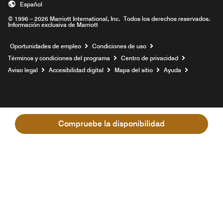
Español
© 1996 – 2026 Marriott International, Inc. Todos los derechos reservados.
Información exclusiva de Marriott
Abre una ventana nueva
Oportunidades de empleo
Condiciones de uso
Términos y condiciones del programa
Centro de privacidad
Aviso legal
Accesibilidad digital
Mapa del sitio
Ayuda
Compruebe la disponibilidad