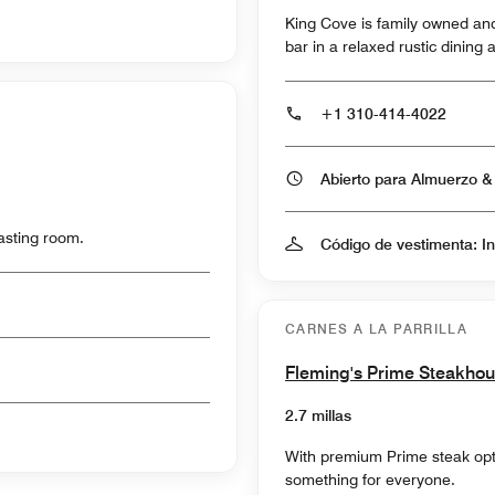
King Cove is family owned and
bar in a relaxed rustic dining 
+1 310-414-4022
tasting room.
Código de vestimenta: I
CARNES A LA PARRILLA
Fleming's Prime Steakho
2.7 millas
With premium Prime steak opti
something for everyone.