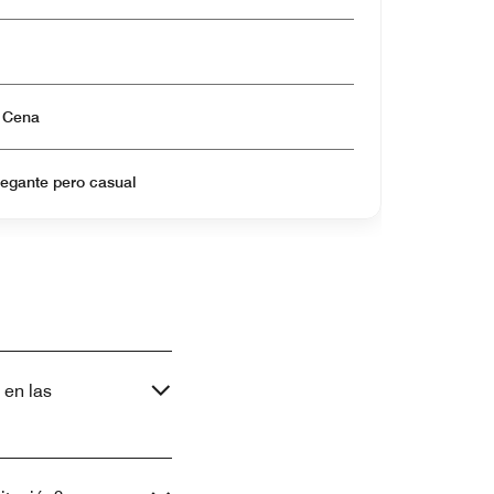
Abierto para Almuerzo & Cena
legante pero casual
 en las