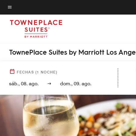
Skip
to
Texto del menú
main
content
TownePlace Suites by Marriott Los An
FECHAS
(
1
NOCHE)
sáb., 08. ago.
dom., 09. ago.