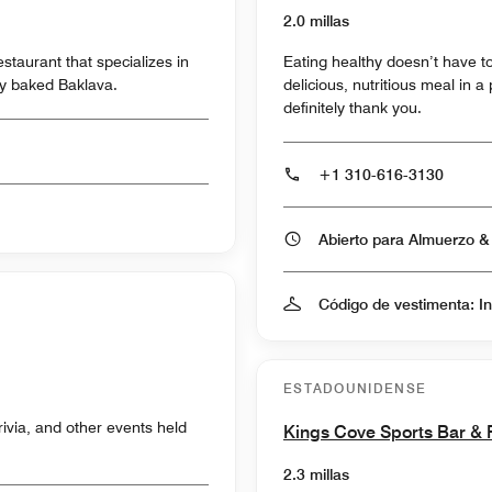
2.0 millas
aurant that specializes in
Eating healthy doesn’t have t
y baked Baklava.
delicious, nutritious meal in a 
definitely thank you.
+1 310-616-3130
Código de vestimenta: I
ESTADOUNIDENSE
rivia, and other events held
Kings Cove Sports Bar & 
2.3 millas