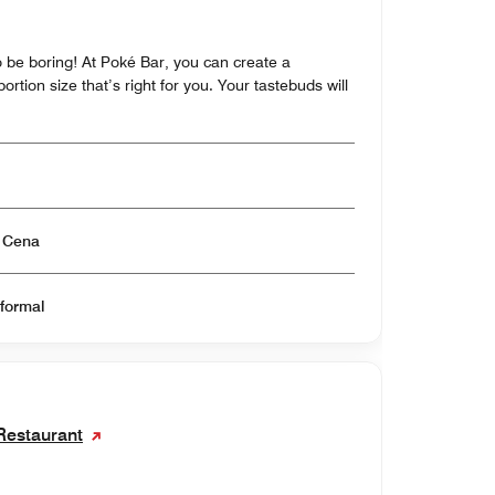
o be boring! At Poké Bar, you can create a
portion size that’s right for you. Your tastebuds will
Abierto para Almuerzo & Cena
nformal
Restaurant