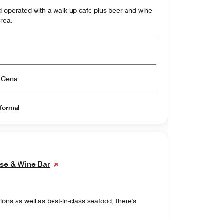
 operated with a walk up cafe plus beer and wine
area.
Abierto para Almuerzo & Cena
nformal
use & Wine Bar
ons as well as best-in-class seafood, there's