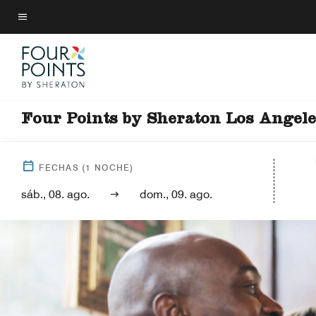
Skip
to
Texto del menú
main
content
Four Points by Sheraton Los Angele
FECHAS
(
1
NOCHE)
sáb., 08. ago.
dom., 09. ago.