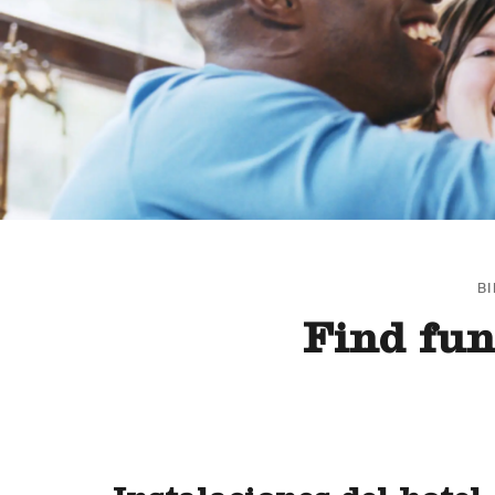
B
Find fun