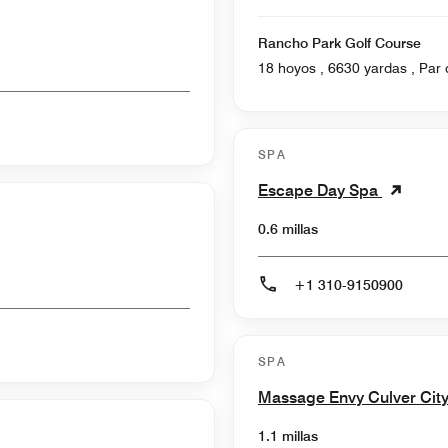
Rancho Park Golf Course
18 hoyos ,
SPA
Escape Day Spa
0.6 millas
+1 310-9150900
SPA
Massage Envy Culver Cit
1.1 millas