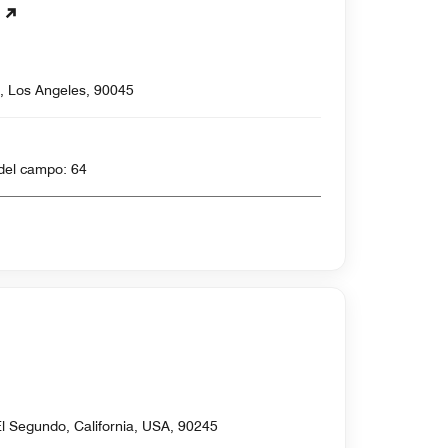
 Los Angeles, 90045
 4364 yardas , Par del campo: 64
El Segundo, California, USA, 90245