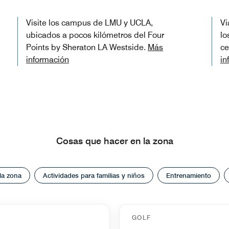
Visite los campus de LMU y UCLA,
Vi
ubicados a pocos kilómetros del Four
lo
Points by Sheraton LA Westside.
Más
ce
información
in
Cosas que hacer en la zona
la zona
Actividades para familias y niños
Entrenamiento
GOLF