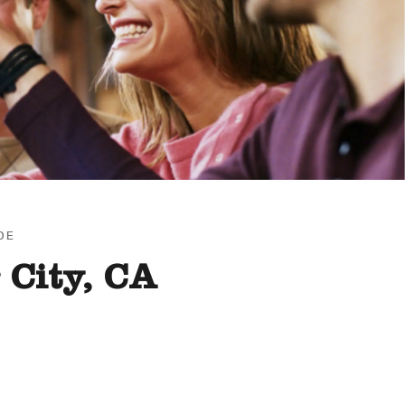
DE
 City, CA