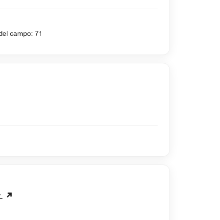
 6630 yardas , Par del campo: 71
y