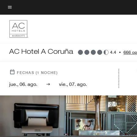
Skip
to
Texto del menú
main
content
AC Hotel A Coruña
4.4
•
666 op
FECHAS
(
1
NOCHE)
jue., 06. ago.
vie., 07. ago.