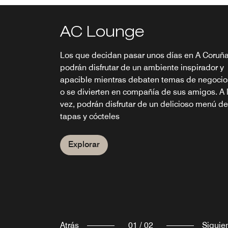
AC Lounge
Breakfast Room -
Limited
Los que decidan pasar unos días en A Coruña
podrán disfrutar de un ambiente inspirador y
Comience su día con un desayuno saludable
apacible mientras debaten temas de negocio
completo. El desayuno bufet ofrece una ampl
o se divierten en compañía de sus amigos. A 
variedad de productos fríos y calientes, entre
vez, podrán disfrutar de un delicioso menú de
los que se incluye jamón, queso, frutas fresca
tapas y cócteles
repostería y mucho más
Explorar
Explorar
Atrás
01
/
02
Siguie