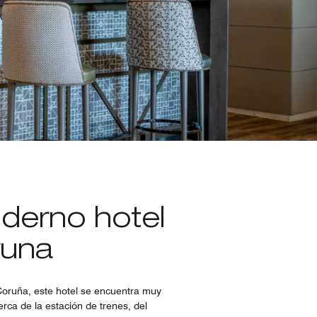
derno hotel
runa
Coruña, este hotel se encuentra muy
rca de la estación de trenes, del