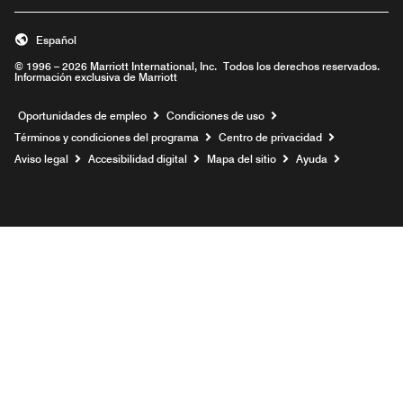
Español
© 1996 – 2026 Marriott International, Inc. Todos los derechos reservados.
Información exclusiva de Marriott
Abre una ventana nueva
Oportunidades de empleo
Condiciones de uso
Términos y condiciones del programa
Centro de privacidad
Aviso legal
Accesibilidad digital
Mapa del sitio
Ayuda