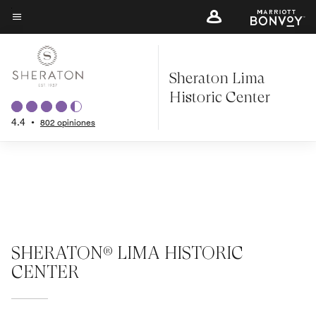
Skip
to
Texto del menú
main
content
Sheraton Lima
Historic Center
4.4
•
802 opiniones
SHERATON® LIMA HISTORIC
CENTER