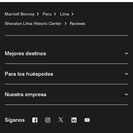
Marriott Bonvoy
Peru
Lima
Sheraton Lima Historic Center
Reviews
Mejores destinos
Para los huéspedes
Nuestra empresa
Facebook
Instagram
Twitter
Linkedin
Youtube
Síganos
Abre una ventana nueva
Abre una ventana nueva
Abre una ventana nueva
Abre una ventana nueva
Abre una ventana nu