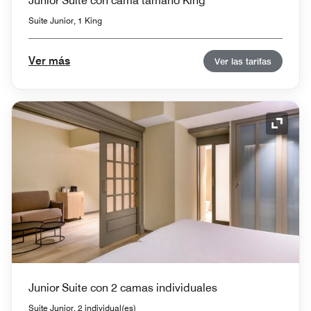
Junior Suite con cama tamaño King
Suite Junior, 1 King
Ver más
Ver las tarifas
Icono 
Junior Suite con 2 camas individuales
Suite Junior, 2 individual(es)