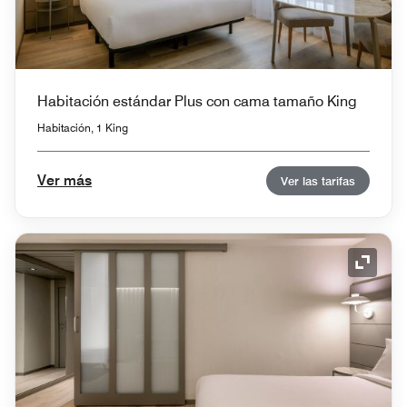
Habitación estándar Plus con cama tamaño King
Habitación, 1 King
Ver más
Ver las tarifas
Icono 