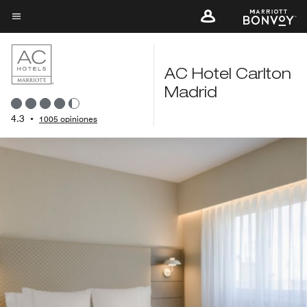
Skip
to
Texto del menú
main
content
AC Hotel Carlton
Madrid
4.3
•
1005 opiniones