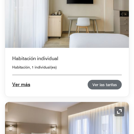
Habitación individual
Habitación, 1 individual(es)
Ver más
Ver las tarifas
Icono 