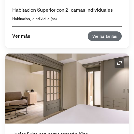
Habitación Superior con 2 camas individuales
Habitación, 2 individual(es)
Ver más
Ver las tarifas
Icono 