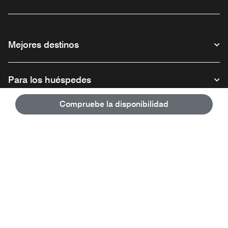
Mejores destinos
Para los huéspedes
Compruebe la disponibilidad
Nuestra empresa
Facebook
Instagram
Twitter
Linkedin
Youtube
Síganos
Abre una ventana nueva
Abre una ventana nueva
Abre una ventana nueva
Abre una ventana nueva
Abre una ventana nue
Español
© 1996 – 2026 Marriott International, Inc. Todos los derechos reservados.
Información exclusiva de Marriott