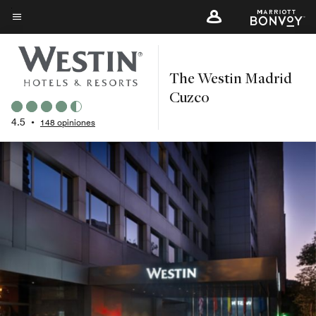
Skip
to
Texto del menú
main
content
The Westin Madrid
Cuzco
4.5
•
148 opiniones