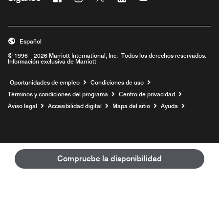
Abre una ventana nueva
Abre una ventana nueva
Abre una ventana nueva
Abre una ventana nueva
Abre una ventana nu
Español
© 1996 – 2026 Marriott International, Inc. Todos los derechos reservados.
Información exclusiva de Marriott
Abre una ventana nueva
Oportunidades de empleo
Condiciones de uso
Términos y condiciones del programa
Centro de privacidad
Aviso legal
Accesibilidad digital
Mapa del sitio
Ayuda
Compruebe la disponibilidad