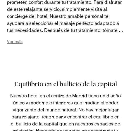
prometen confort durante tu tratamiento. Para disfrutar
de este relajante servicio, simplemente visita al
concierge del hotel. Nuestro amable personal te
ayudará a seleccionar el masaje perfecto adaptado a
tus necesidades. Después de tu tratamiento, tómate un
momento para disfrutar la tranquilidad antes de
Ver más
regresar a tu día. Nuestra sala de masajes no es solo
un lugar para el alivio físico; es un santuario donde
puedes escapar del ajetreo y el bullicio de la vida
cotidiana. Regálate esta experiencia para rejuvenecer,
¡la mereces!
Equilibrio en el bullicio de la capital
Nuestro hotel en el centro de Madrid tiene un diseño
único y moderno e interiores que irradian el poder
vigorizante del mundo natural. No hay mejor lugar
para relajarte, reagrupar y encontrar el equilibrio en
el bullicio de la capital que en nuestros espacios de
relajación. Rodeado de vegetación encontrarás tu