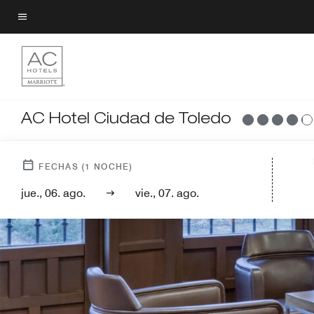
Skip
to
Texto del menú
main
content
AC Hotel Ciudad de Toledo
FECHAS
(
1
NOCHE)
jue., 06. ago.
vie., 07. ago.