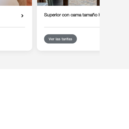
Superior con cama tamaño King y terraza
Ver las tarifas