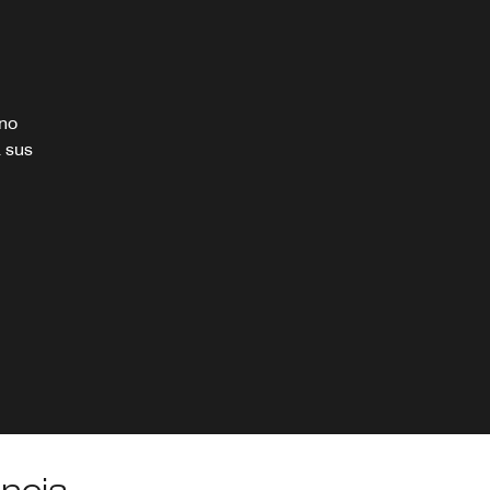
rno
 sus