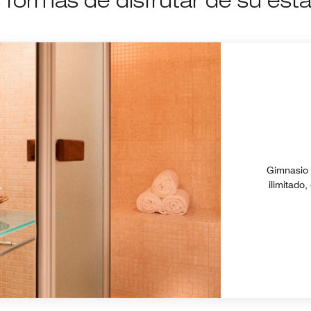
formas de disfrutar de su est
Gimnasio 
ilimitado