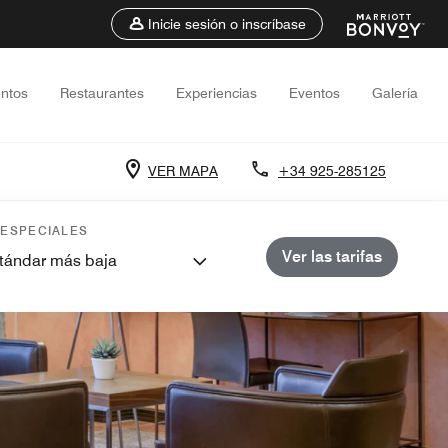
Inicie sesión o inscríbase
entos
Restaurantes
Experiencias
Eventos
Galería
VER MAPA
+34 925-285125
 ESPECIALES
Ver las tarifas
stándar más baja