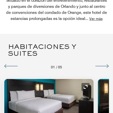
Situado en el corazón del entretenimiento, restaurantes
y parques de diversiones de Orlando y junto al centro
de convenciones del condado de Orange, este hotel de
estancias prolongadas es la opción ideal
...
Ver más
HABITACIONES Y
SUITES
01
/
05
o de expansión
Icono de expan