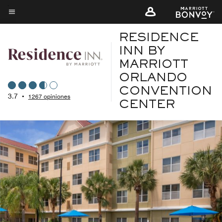
Skip
to
Texto del menú
main
RESIDENCE
content
INN BY
MARRIOTT
ORLANDO
CONVENTION
3.7
•
1267 opiniones
CENTER