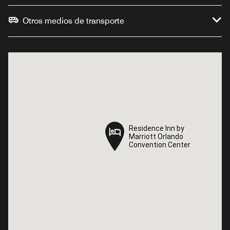
Otros medios de transporte
Residence Inn by
Residence Inn by
Marriott Orlando
Marriott Orlando
Convention Center
Convention Center