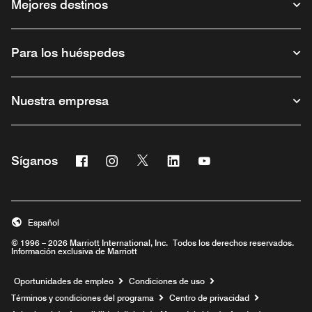
Mejores destinos
Para los huéspedes
Nuestra empresa
Facebook
Instagram
Twitter
Linkedin
Youtube
Síganos
Abre una ventana nueva
Abre una ventana nueva
Abre una ventana nueva
Abre una ventana nueva
Abre una ventana nu
Español
© 1996 – 2026 Marriott International, Inc. Todos los derechos reservados.
Información exclusiva de Marriott
Abre una ventana nueva
Oportunidades de empleo
Condiciones de uso
Términos y condiciones del programa
Centro de privacidad