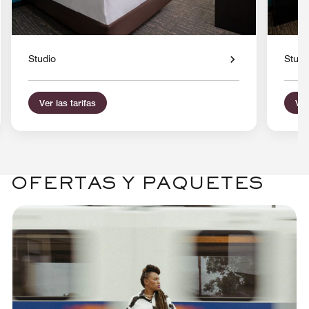
Studio
Studi
Ver las tarifas
Ver
OFERTAS Y PAQUETES