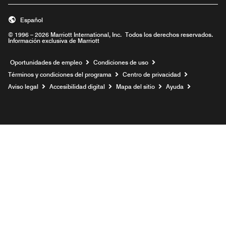
Español
© 1996 – 2026 Marriott International, Inc. Todos los derechos reservados.
Información exclusiva de Marriott
Abre una ventana nueva
Oportunidades de empleo
Condiciones de uso
Términos y condiciones del programa
Centro de privacidad
Aviso legal
Accesibilidad digital
Mapa del sitio
Ayuda