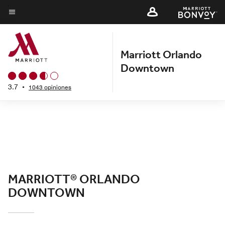
Skip
to
Texto del menú
main
content
Marriott Orlando
Downtown
3.7
•
1043 opiniones
MARRIOTT® ORLANDO
DOWNTOWN