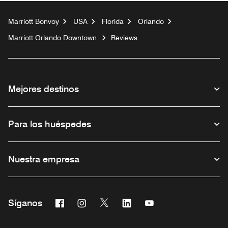
Marriott Bonvoy
USA
Florida
Orlando
Marriott Orlando Downtown
Reviews
Mejores destinos
Para los huéspedes
Nuestra empresa
Facebook
Instagram
Twitter
Linkedin
Youtube
Síganos
Abre una ventana nueva
Abre una ventana nueva
Abre una ventana nueva
Abre una ventana nueva
Abre una ventana nu