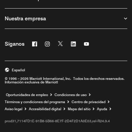
Nuestra empresa
Facebook
Instagram
Twitter
Linkedin
Youtube
Síganos
Abre una ventana nueva
Abre una ventana nueva
Abre una ventana nueva
Abre una ventana nueva
Abre una ventana nu
Español
© 1996 – 2026 Marriott International, Inc. Todos los derechos reservados.
Información exclusiva de Marriott
Abre una ventana nueva
Oportunidades de empleo
Condiciones de uso
Términos y condiciones del programa
Centro de privacidad
Aviso legal
Accesibilidad digital
Mapa del sitio
Ayuda
prod31,7114FD1E-91B8-5B66-8E7F-2D4F2D1A0E03,rel-R24.9.4