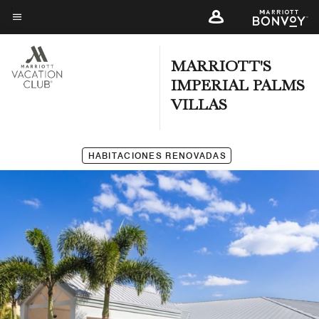
Skip
to
Texto del menú
main
content
MARRIOTT'S
IMPERIAL PALMS
VILLAS
HABITACIONES RENOVADAS