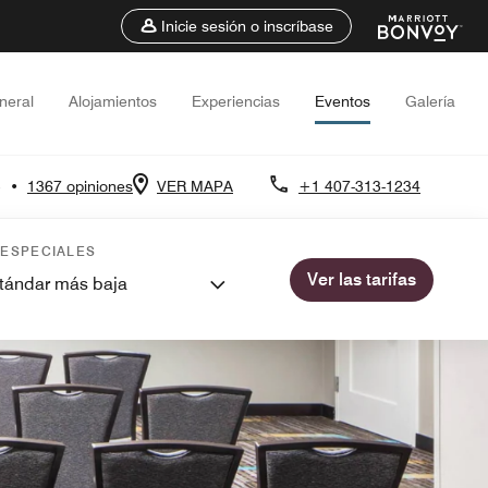
Inicie sesión o inscríbase
neral
Alojamientos
Experiencias
Eventos
Galería
3
•
1367 opiniones
VER MAPA
+1 407-313-1234
 ESPECIALES
Ver las tarifas
stándar más baja