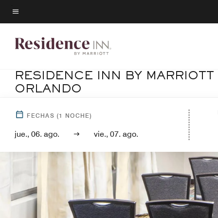
Skip
to
Texto del menú
main
content
RESIDENCE INN BY MARRIOTT
ORLANDO
FECHAS
(
1
NOCHE)
jue., 06. ago.
vie., 07. ago.