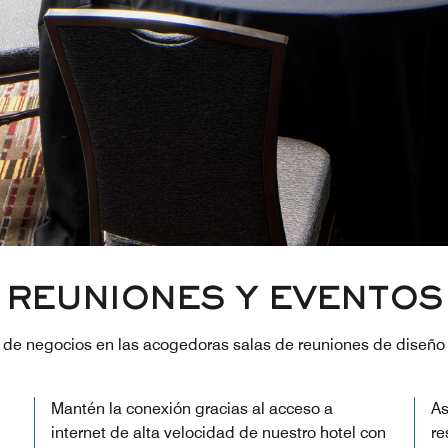
REUNIONES Y EVENTOS
de negocios en las acogedoras salas de reuniones de diseño 
Mantén la conexión gracias al acceso a
As
internet de alta velocidad de nuestro hotel con
re