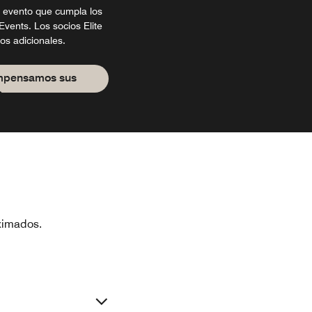
 evento que cumpla los
Events. Los socios Elite
os adicionales.
mpensamos sus
s
ximados.