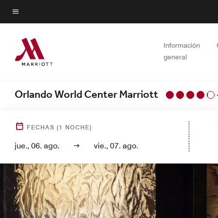
Skip
to
Texto del menú
main
content
Información
general
Orlando World Center Marriott
FECHAS
(
1
NOCHE)
jue., 06. ago.
vie., 07. ago.