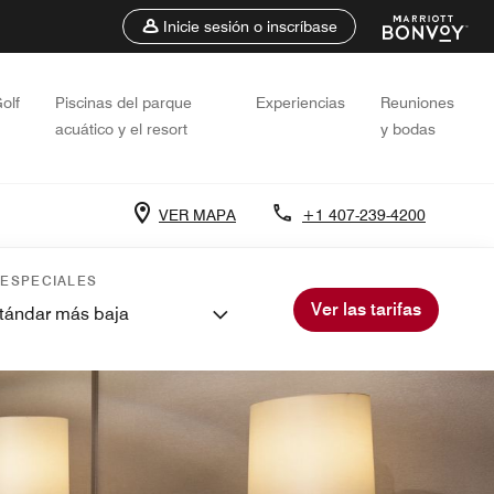
Inicie sesión o inscríbase
olf
Piscinas del parque
Experiencias
Reuniones
acuático y el resort
y bodas
VER MAPA
+1 407-239-4200
 ESPECIALES
Ver las tarifas
stándar más baja