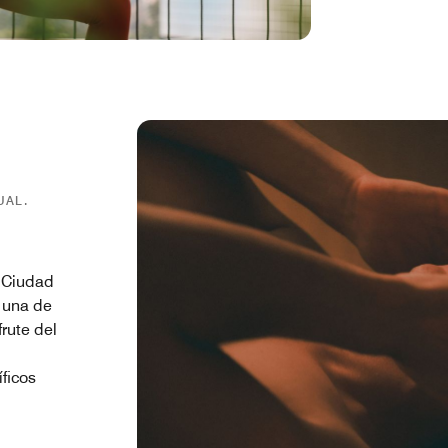
UAL.
n Ciudad
 una de
frute del
íficos