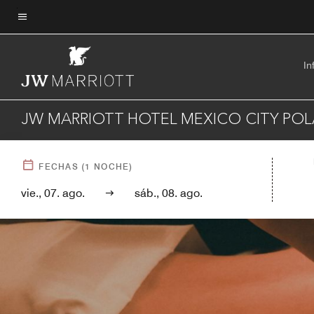
Skip
to
Texto del menú
main
content
In
JW MARRIOTT HOTEL MEXICO CITY PO
FECHAS
(
1
NOCHE)
vie., 07. ago.
sáb., 08. ago.