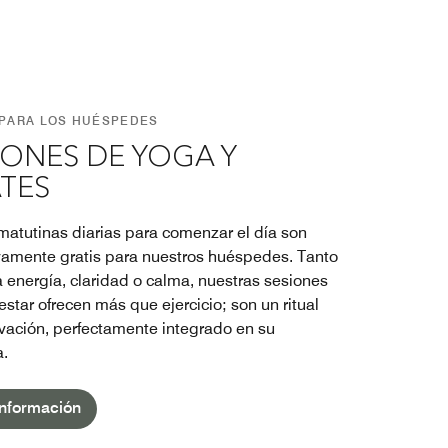
 PARA LOS HUÉSPEDES
IONES DE YOGA Y
ATES
matutinas diarias para comenzar el día son
vamente gratis para nuestros huéspedes. Tanto
a energía, claridad o calma, nuestras sesiones
star ofrecen más que ejercicio; son un ritual
vación, perfectamente integrado en su
a.
nformación