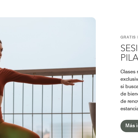
GRATIS
SES
PIL
Clases 
exclusi
si busc
de biene
de reno
estanci
Más i