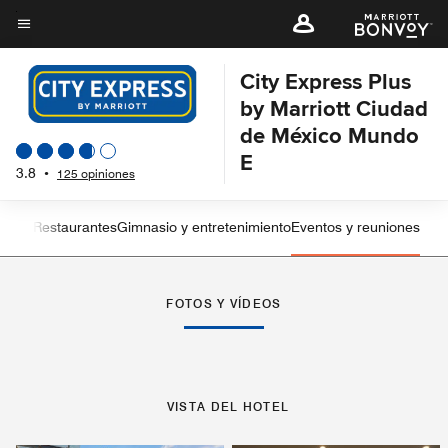
Skip
to
Texto del menú
main
City Express Plus
content
by Marriott Ciudad
de México Mundo
E
3.8
•
125 opiniones
sticas
Restaurantes
Gimnasio y entretenimiento
Eventos y reuniones
Flecha izquierda
Fle
FOTOS Y VÍDEOS
VISTA DEL HOTEL