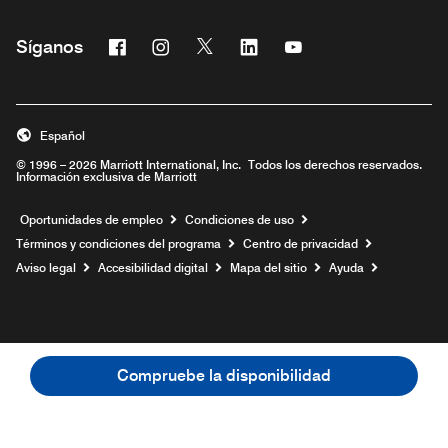
Facebook
Instagram
Twitter
Linkedin
Youtube
Síganos
Abre una ventana nueva
Abre una ventana nueva
Abre una ventana nueva
Abre una ventana nueva
Abre una ventana nu
Español
© 1996 – 2026 Marriott International, Inc. Todos los derechos reservados.
Información exclusiva de Marriott
Abre una ventana nueva
Oportunidades de empleo
Condiciones de uso
Términos y condiciones del programa
Centro de privacidad
Aviso legal
Accesibilidad digital
Mapa del sitio
Ayuda
Compruebe la disponibilidad