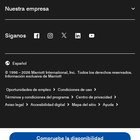
Nuestra empresa
Facebook
Instagram
Twitter
Linkedin
Youtube
Síganos
Abre una ventana nueva
Abre una ventana nueva
Abre una ventana nueva
Abre una ventana nueva
Abre una ventana nu
Español
© 1996 – 2026 Marriott International, Inc. Todos los derechos reservados.
Información exclusiva de Marriott
Abre una ventana nueva
Oportunidades de empleo
Condiciones de uso
Términos y condiciones del programa
Centro de privacidad
Aviso legal
Accesibilidad digital
Mapa del sitio
Ayuda
Compruebe la disponibilidad