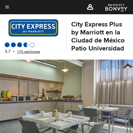
Skip
to
Texto del menú
main
City Express Plus
content
by Marriott en la
Ciudad de México
Patio Universidad
3.7
•
170 opiniones