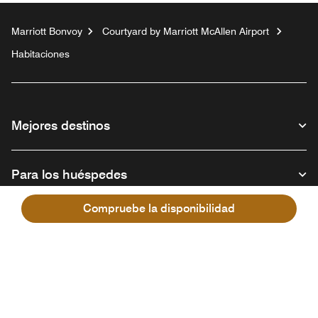
Marriott Bonvoy
Courtyard by Marriott McAllen Airport
Habitaciones
Mejores destinos
Para los huéspedes
Compruebe la disponibilidad
Nuestra empresa
Facebook
Instagram
Twitter
Linkedin
Youtube
Síganos
Abre una ventana nueva
Abre una ventana nueva
Abre una ventana nueva
Abre una ventana nueva
Abre una ventana nu