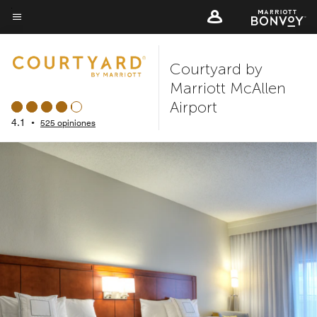
Skip
to
Texto del menú
main
Courtyard by
content
Marriott McAllen
Airport
4.1
•
525 opiniones