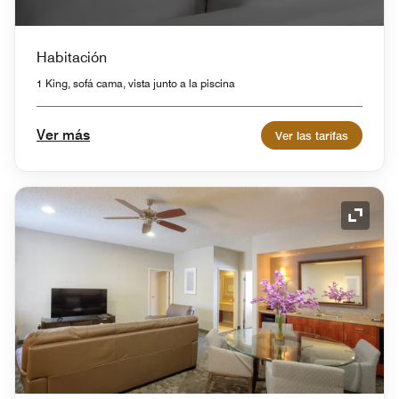
Habitación
1 King, sofá cama, vista junto a la piscina
Ver más
Ver las tarifas
Icono 