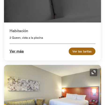
Habitación
2 Queen, vista a la piscina
Ver más
Ver las tarifas
Icono 