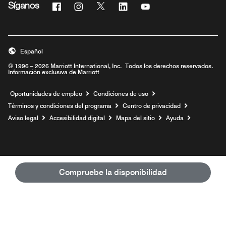
Facebook
Instagram
Twitter
Linkedin
Youtube
Síganos
Abre una ventana nueva
Abre una ventana nueva
Abre una ventana nueva
Abre una ventana nueva
Abre una ventana nue
Español
© 1996 – 2026 Marriott International, Inc. Todos los derechos reservados.
Información exclusiva de Marriott
Abre una ventana nueva
Oportunidades de empleo
Condiciones de uso
Términos y condiciones del programa
Centro de privacidad
Aviso legal
Accesibilidad digital
Mapa del sitio
Ayuda
Compruebe la disponibilidad