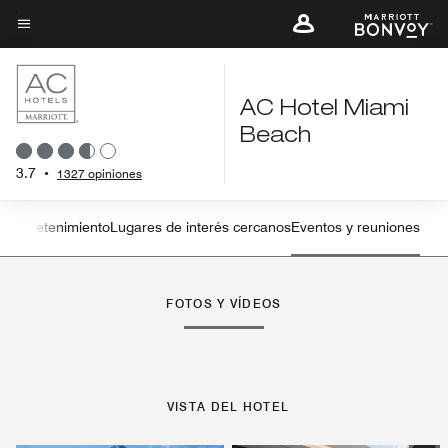
Skip
to
Texto del menú
main
content
AC Hotel Miami
Beach
3.7
•
1327 opiniones
y entretenimiento
Lugares de interés cercanos
Eventos y reuniones
Flecha izquierda
Fle
FOTOS Y VÍDEOS
VISTA DEL HOTEL