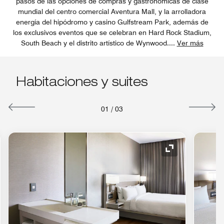
pasos de las opciones de compras y gastronómicas de clase
mundial del centro comercial Aventura Mall, y la arrolladora
energía del hipódromo y casino Gulfstream Park, además de
los exclusivos eventos que se celebran en Hard Rock Stadium,
South Beach y el distrito artístico de Wynwood.
...
Ver más
Habitaciones y suites
01
/
03
o de expansión
Icono de expan