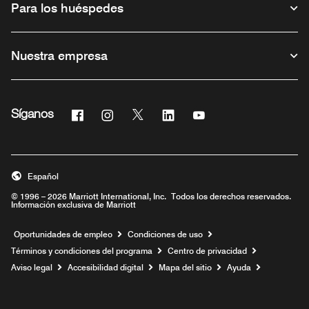
Para los huéspedes
Nuestra empresa
Facebook
Instagram
Twitter
Linkedin
Youtube
Síganos
Abre una ventana nueva
Abre una ventana nueva
Abre una ventana nueva
Abre una ventana nueva
Abre una ventana nue
Español
© 1996 – 2026 Marriott International, Inc. Todos los derechos reservados.
Información exclusiva de Marriott
Abre una ventana nueva
Oportunidades de empleo
Condiciones de uso
Términos y condiciones del programa
Centro de privacidad
Aviso legal
Accesibilidad digital
Mapa del sitio
Ayuda