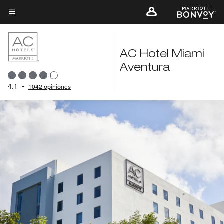
Skip
to
Texto del menú
main
content
AC Hotel Miami
Aventura
4.1
•
1042 opiniones