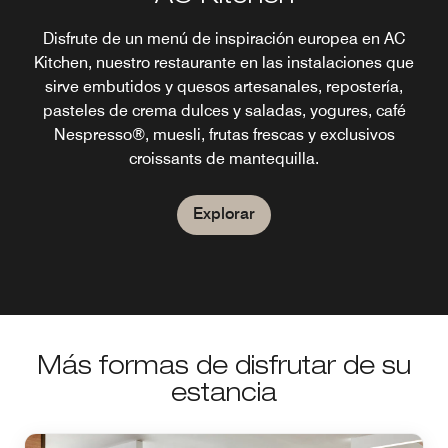
Termine su noche en Aventura con tapas, cervezas
Disfrute de un menú de inspiración europea en AC
artesanales y cócteles exclusivos en AC Lounge. Nuestro
Kitchen, nuestro restaurante en las instalaciones que
bar de primer nivel ofrece un ambiente animado y
sirve embutidos y quesos artesanales, repostería,
pasteles de crema dulces y saladas, yogures, café
sofisticado para comer, beber y socializar.
Nespresso®, muesli, frutas frescas y exclusivos
croissants de mantequilla.
Explorar
Explorar
Más formas de disfrutar de su
estancia