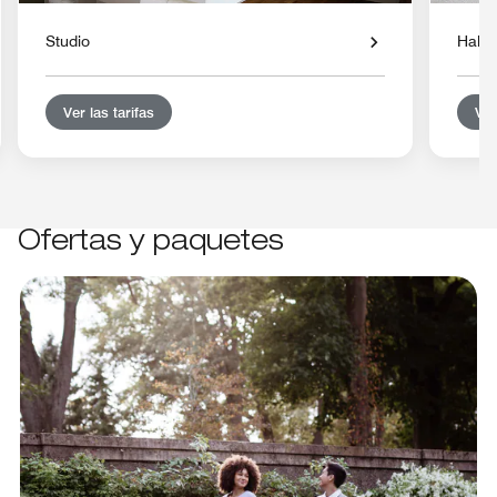
Studio
Habit
Ver las tarifas
Ver
Ofertas y paquetes