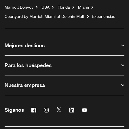
Marriott Bonvoy
USA
Florida
Miami
Courtyard by Marriott Miami at Dolphin Mall
Experiencias
Mejores destinos
Para los huéspedes
Nuestra empresa
Facebook
Instagram
Twitter
Linkedin
Youtube
Síganos
Abre una ventana nueva
Abre una ventana nueva
Abre una ventana nueva
Abre una ventana nueva
Abre una ventana nu