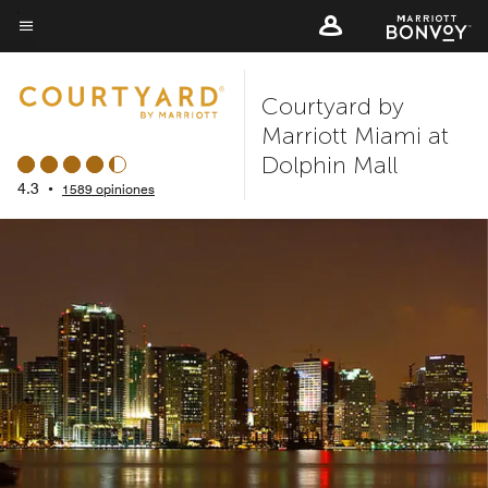
Skip
to
Texto del menú
main
Courtyard by
content
Marriott Miami at
Dolphin Mall
4.3
•
1589 opiniones