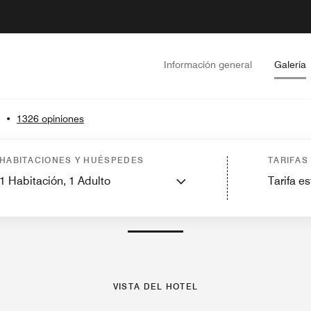
Información general
Galería
•
1326 opiniones
es
Servicios
Características
Restaurantes
Gimnasio y entretenimiento
Acti
HABITACIONES Y HUÉSPEDES
TARIFAS
1
Habitación,
1
Adulto
Tarifa e
FOTOS Y VÍDEOS
VISTA DEL HOTEL