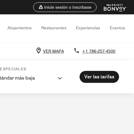
Inicie sesión o inscríbase
Alojamientos
Restaurantes
Experiencias
Eventos
VER MAPA
+1 786-257-4500
vidades
Spa
Eventos y reuniones
 ESPECIALES
Ver las tarifas
stándar más baja