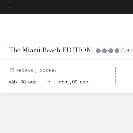
Skip
to
Texto del menú
main
content
The Miami Beach EDITION
4.1
Vista del hotel
Habitaciones
Suit
FECHAS
(
1
NOCHE)
sáb., 08. ago.
dom., 09. ago.