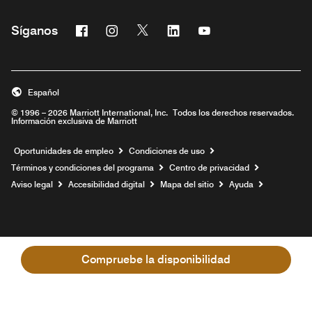
Facebook
Instagram
Twitter
Linkedin
Youtube
Síganos
Abre una ventana nueva
Abre una ventana nueva
Abre una ventana nueva
Abre una ventana nueva
Abre una ventana nu
Español
© 1996 – 2026 Marriott International, Inc. Todos los derechos reservados.
Información exclusiva de Marriott
Abre una ventana nueva
Oportunidades de empleo
Condiciones de uso
Términos y condiciones del programa
Centro de privacidad
Aviso legal
Accesibilidad digital
Mapa del sitio
Ayuda
Compruebe la disponibilidad