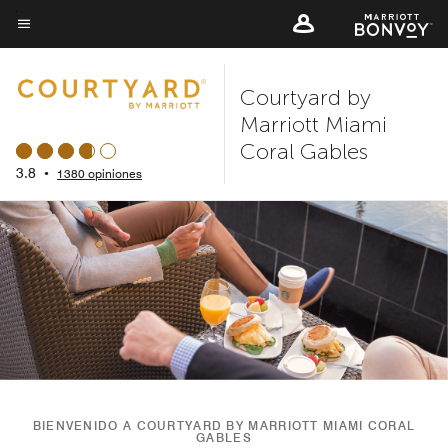
Skip
to
Texto del menú
main
Courtyard by
content
Marriott Miami
Coral Gables
3.8
•
1380 opiniones
BIENVENIDO A COURTYARD BY MARRIOTT MIAMI CORAL
GABLES