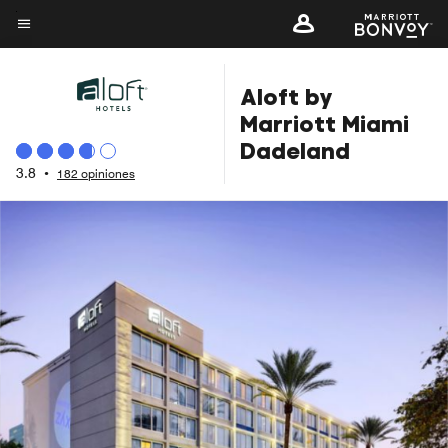
Skip
to
Texto del menú
main
Aloft by
content
Marriott Miami
Dadeland
3.8
•
182 opiniones