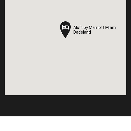
Aloft by Marriott Miami
Aloft by Marriott Miami
Dadeland
Dadeland