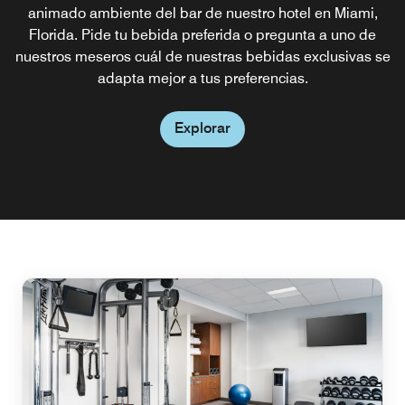
que ofrece una variedad de refrigerios rápidos, bebidas
animado ambiente del bar de nuestro hotel en Miami,
Florida. Pide tu bebida preferida o pregunta a uno de
refrescantes y comidas para llevar. Cuando no tenga
nuestros meseros cuál de nuestras bebidas exclusivas se
tiempo de pasar por un restaurante en Dadeland, Miami,
Re:fuel by Aloft siempre tendrá algo para ofrecerte.
adapta mejor a tus preferencias.
Explorar
Explorar