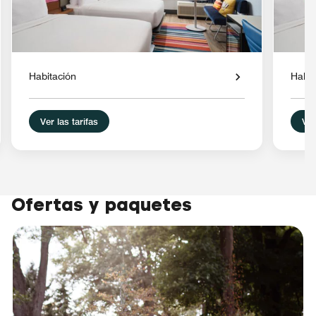
Habitación
Habit
Ver las tarifas
Ver
Ofertas y paquetes