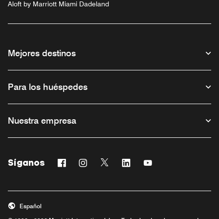
Aloft by Marriott Miami Dadeland
Mejores destinos
Para los huéspedes
Nuestra empresa
Síganos
Facebook
Instagram
Twitter
Linkedin
Youtube
Abre una ventana nueva
Abre una ventana nueva
Abre una ventana nueva
Abre una ventana nueva
Abre una ventana n
Español