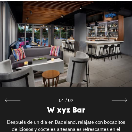
01
/
02
Re:fuel by Aloft
W xyz Bar
Después de un día en Dadeland, relájate con bocaditos
Los viajeros ocupados que visitan Kendall, Florida,
adoran nuestra despensa gourmet abierta las 24 horas,
deliciosos y cócteles artesanales refrescantes en el