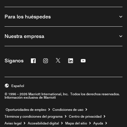
Para los huéspedes
Nuestra empresa
Facebook
Instagram
Twitter
Linkedin
Youtube
Síganos
Abre una ventana nueva
Abre una ventana nueva
Abre una ventana nueva
Abre una ventana nueva
Abre una ventana nu
Español
© 1996 – 2026 Marriott International, Inc. Todos los derechos reservados.
Información exclusiva de Marriott
Abre una ventana nueva
Oportunidades de empleo
Condiciones de uso
Términos y condiciones del programa
Centro de privacidad
Aviso legal
Accesibilidad digital
Mapa del sitio
Ayuda