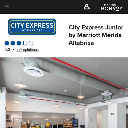
Skip
to
Texto del menú
main
content
City Express Junior
by Marriott Mérida
Altabrisa
3.3
•
117 opiniones