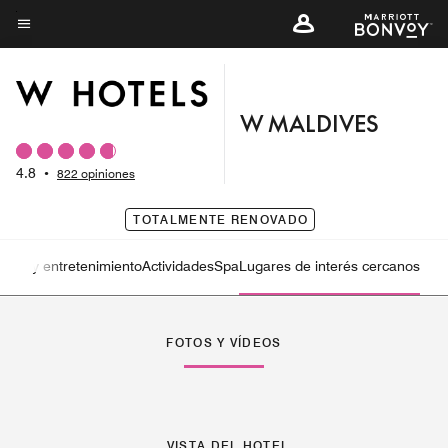
Skip
to
Texto del menú
main
content
W MALDIVES
4.8
•
822 opiniones
TOTALMENTE RENOVADO
asio y entretenimiento
Actividades
Spa
Lugares de interés cercanos
Flecha izquierda
Fle
FOTOS Y VÍDEOS
VISTA DEL HOTEL