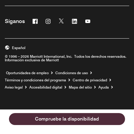
Facebook
Instagram
Twitter
Linkedin
Youtube
Síganos
Abre una ventana nueva
Abre una ventana nueva
Abre una ventana nueva
Abre una ventana nueva
Abre una ventana nu
Español
© 1996 – 2026 Marriott International, Inc. Todos los derechos reservados.
Información exclusiva de Marriott
Abre una ventana nueva
Oportunidades de empleo
Condiciones de uso
Términos y condiciones del programa
Centro de privacidad
Aviso legal
Accesibilidad digital
Mapa del sitio
Ayuda
Compruebe la disponibilidad