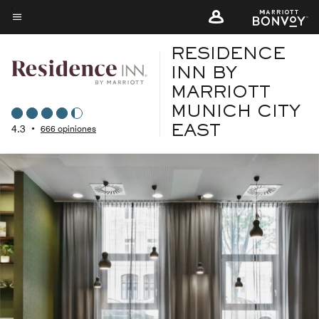
Skip
to
Texto del menú
main
RESIDENCE
content
INN BY
MARRIOTT
MUNICH CITY
4.3
•
666 opiniones
EAST