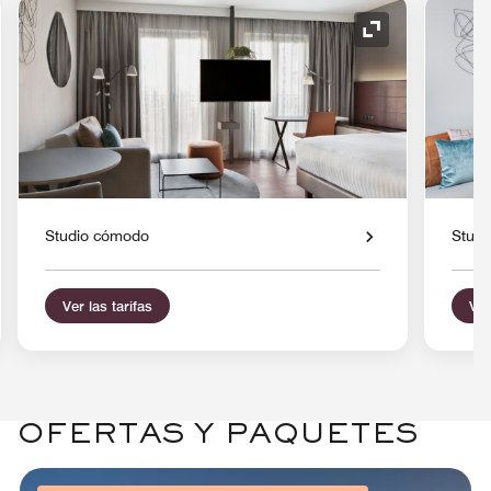
o de expansión
Icono de expan
Studio cómodo
Studi
Ver las tarifas
Ver
OFERTAS Y PAQUETES