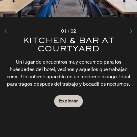
01
/
02
"THE MARKET" - 24/7
KITCHEN & BAR AT
COURTYARD
GRAB 'N GO
The Market, disponible las 24 horas los 7 días de la
Un lugar de encuentros muy concurrido para los
semana en el Residence Inn Munich City East, ofrece una
huéspedes del hotel, vecinos y aquellos que trabajan
cerca. Un entorno apacible en un moderno lounge. Ideal
gran variedad de refrigerios, ensaladas y sándwiches
recién preparados para llevar, cubos de hielo, periódicos,
para tragos después del trabajo y bocadillos nocturnos.
souvenirs y mucho más. En el lobby, encontrará "The
Market", abierto las 24 horas, los siete días de la semana,
Explorar
con opciones listas para llevar.
Explorar