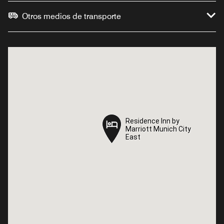
Otros medios de transporte
Residence Inn by
Residence Inn by
Marriott Munich City
Marriott Munich City
East
East