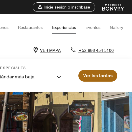
Inicie sesión o inscríbase
iones
Restaurantes
Experiencias
Eventos
Gallery
VER MAPA
+52 686-454-5100
 ESPECIALES
Ver las tarifas
stándar más baja