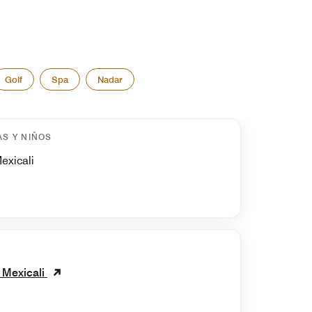
Golf
Spa
Nadar
AS Y NIÑOS
exicali
 Mexicali