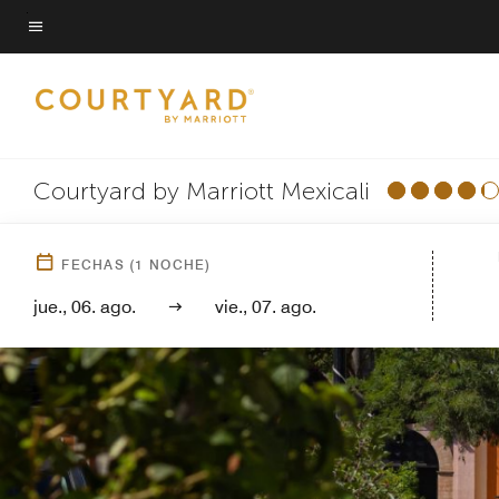
Skip
to
Texto del menú
main
content
Courtyard by Marriott Mexicali
FECHAS
(
1
NOCHE)
jue., 06. ago.
vie., 07. ago.