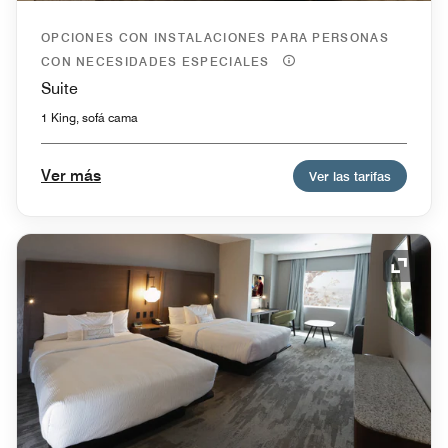
OPCIONES CON INSTALACIONES PARA PERSONAS
CON NECESIDADES ESPECIALES
Suite
1 King, sofá cama
Ver más
Ver las tarifas
Icono 