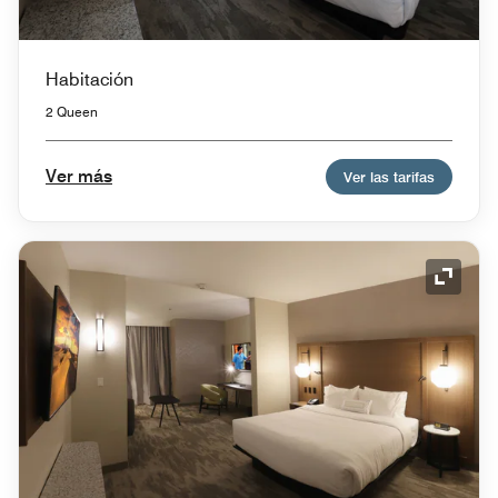
Habitación
2 Queen
Ver más
Ver las tarifas
Icono 