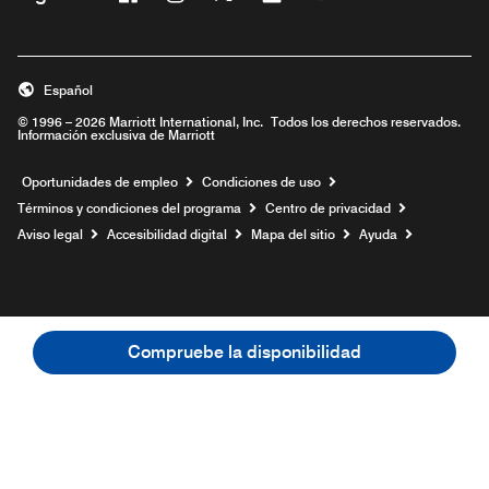
Abre una ventana nueva
Abre una ventana nueva
Abre una ventana nueva
Abre una ventana nueva
Abre una ventana nu
Español
© 1996 – 2026 Marriott International, Inc. Todos los derechos reservados.
Información exclusiva de Marriott
Abre una ventana nueva
Oportunidades de empleo
Condiciones de uso
Términos y condiciones del programa
Centro de privacidad
Aviso legal
Accesibilidad digital
Mapa del sitio
Ayuda
Compruebe la disponibilidad