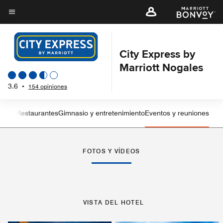
Skip
to
Texto del menú
main
content
City Express by
Marriott Nogales
3.6
•
154 opiniones
sticas
Restaurantes
Gimnasio y entretenimiento
Eventos y reuniones
Flecha izquierda
Fle
FOTOS Y VÍDEOS
VISTA DEL HOTEL