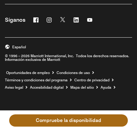
Facebook
Instagram
Twitter
Linkedin
Youtube
Síganos
Abre una ventana nueva
Abre una ventana nueva
Abre una ventana nueva
Abre una ventana nueva
Abre una ventana nu
Español
© 1996 – 2026 Marriott International, Inc. Todos los derechos reservados.
Información exclusiva de Marriott
Abre una ventana nueva
Oportunidades de empleo
Condiciones de uso
Términos y condiciones del programa
Centro de privacidad
Aviso legal
Accesibilidad digital
Mapa del sitio
Ayuda
Compruebe la disponibilidad