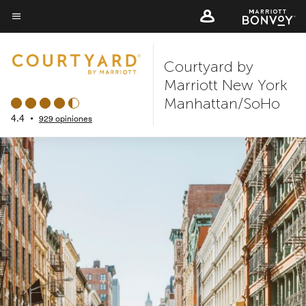
Skip
to
Texto del menú
main
Courtyard by
content
Marriott New York
Manhattan/SoHo
4.4
•
929 opiniones