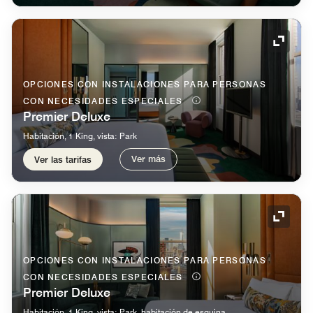
Icono 
OPCIONES CON INSTALACIONES PARA PERSONAS
CON NECESIDADES ESPECIALES
Premier Deluxe
Habitación, 1 King, vista: Park
Ver más
Ver las tarifas
Icono 
OPCIONES CON INSTALACIONES PARA PERSONAS
CON NECESIDADES ESPECIALES
Premier Deluxe
Habitación, 1 King, vista: Park, habitación de esquina