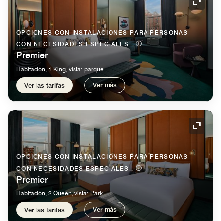
Icono 
OPCIONES CON INSTALACIONES PARA PERSONAS
CON NECESIDADES ESPECIALES
Premier
Habitación, 1 King, vista: parque
Ver más
Ver las tarifas
Icono 
OPCIONES CON INSTALACIONES PARA PERSONAS
CON NECESIDADES ESPECIALES
Premier
Habitación, 2 Queen, vista: Park
Ver más
Ver las tarifas