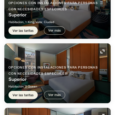
OPCIONES CON INSTALACIONES PARA PERSONAS
CON NECESIDADES ESPECIALES
Superior
Habitación, 1 King, vista: Ciudad
Ver más
Ver las tarifas
Icono 
OPCIONES CON INSTALACIONES PARA PERSONAS
CON NECESIDADES ESPECIALES
Superior
Habitación, 2 Queen
Ver más
Ver las tarifas