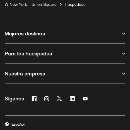
W New York – Union Square
Hospédese
Mejores destinos
Para los huéspedes
Nuestra empresa
Facebook
Instagram
Twitter
Linkedin
Youtube
Síganos
Abre una ventana nueva
Abre una ventana nueva
Abre una ventana nueva
Abre una ventana nueva
Abre una ventana nu
Español