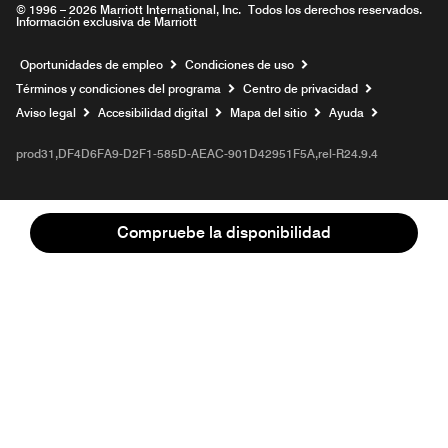
© 1996 – 2026 Marriott International, Inc. Todos los derechos reservados.
Información exclusiva de Marriott
Abre una ventana nueva
Oportunidades de empleo
Condiciones de uso
Términos y condiciones del programa
Centro de privacidad
Aviso legal
Accesibilidad digital
Mapa del sitio
Ayuda
prod31,DF4D6FA9-D2F1-585D-AEAC-901D42951F5A,rel-R24.9.4
Compruebe la disponibilidad