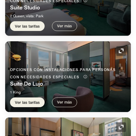
CON NECESIDADES ESPECIALES
Suite Studio
2 Queen, vista: Park
Ver más
Ver las tarifas
Icono 
OPCIONES CON INSTALACIONES PARA PERSONAS
CON NECESIDADES ESPECIALES
Suite De Lujo
1 King
Ver más
Ver las tarifas
Icono 