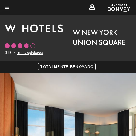
Skip
to
Texto del menú
main
content
W NEW YORK –
UNION SQUARE
3.9
•
1225 opiniones
TOTALMENTE RENOVADO