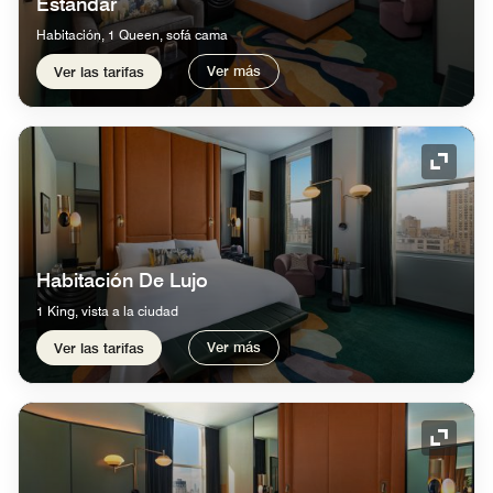
Estándar
Habitación, 1 Queen, sofá cama
Ver más
Ver las tarifas
Icono 
Habitación De Lujo
1 King, vista a la ciudad
Ver más
Ver las tarifas
Icono 