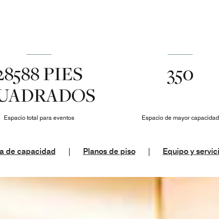
28588 PIES
350
UADRADOS
Espacio total para eventos
Espacio de mayor capacidad
a de capacidad
|
Planos de piso
|
Equipo y servic