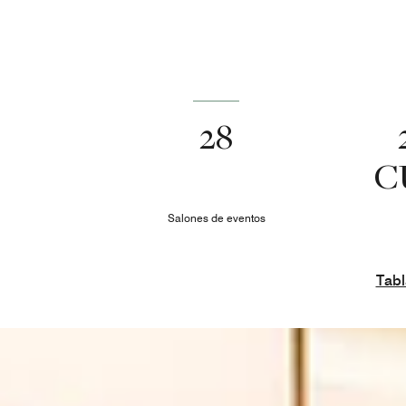
28
C
Salones de eventos
Tabl