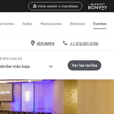
Inicie sesión o inscríbase
jamientos
Suites
Restaurantes
Bienestar
Eventos
VER MAPA
+1 212-201-2700
 ESPECIALES
Ver las tarifas
stándar más baja