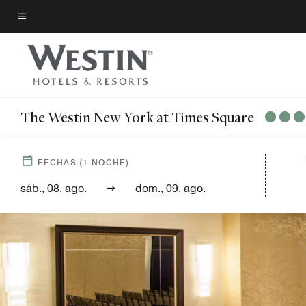
Skip
to
Texto del menú
main
content
The Westin New York at Times Square
FECHAS
(
1
NOCHE)
sáb., 08. ago.
dom., 09. ago.