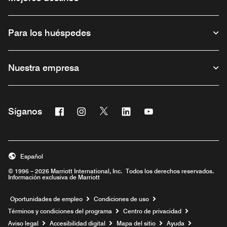
Para los huéspedes
Nuestra empresa
Facebook
Instagram
Twitter
Linkedin
Youtube
Síganos
Abre una ventana nueva
Abre una ventana nueva
Abre una ventana nueva
Abre una ventana nueva
Abre una ventana nu
Español
© 1996 – 2026 Marriott International, Inc. Todos los derechos reservados.
Información exclusiva de Marriott
Abre una ventana nueva
Oportunidades de empleo
Condiciones de uso
Términos y condiciones del programa
Centro de privacidad
Aviso legal
Accesibilidad digital
Mapa del sitio
Ayuda