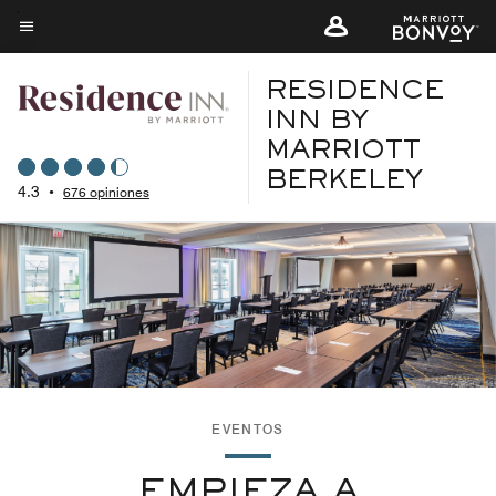
Skip
to
Texto del menú
main
RESIDENCE
content
INN BY
MARRIOTT
BERKELEY
4.3
•
676 opiniones
EVENTOS
EMPIEZA A