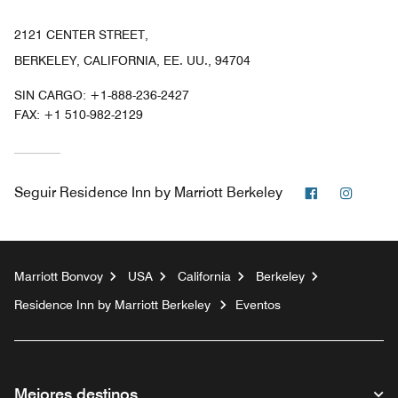
2121 CENTER STREET,
BERKELEY, CALIFORNIA, EE. UU., 94704
SIN CARGO:
+1-888-236-2427
FAX:
+1 510-982-2129
Facebook
Instag
Seguir
Residence Inn by Marriott Berkeley
Marriott Bonvoy
USA
California
Berkeley
Residence Inn by Marriott Berkeley
Eventos
Mejores destinos