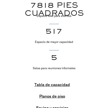
7818 PIES
CUADRADOS
Espacio total para eventos
517
Espacio de mayor capacidad
5
Salas para reuniones informales
Tabla de capacidad
Planos de piso
Equipo y servicios