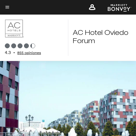
Skip
to
Texto del menú
main
content
AC Hotel Oviedo
Forum
4.3
•
855 opiniones