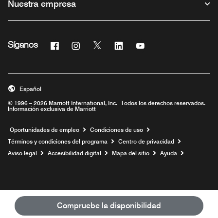
Nuestra empresa
Facebook
Instagram
Twitter
Linkedin
Youtube
Síganos
Abre una ventana nueva
Abre una ventana nueva
Abre una ventana nueva
Abre una ventana nueva
Abre una ventana nue
Español
© 1996 – 2026 Marriott International, Inc. Todos los derechos reservados.
Información exclusiva de Marriott
Abre una ventana nueva
Oportunidades de empleo
Condiciones de uso
Términos y condiciones del programa
Centro de privacidad
Aviso legal
Accesibilidad digital
Mapa del sitio
Ayuda
Compruebe la disponibilidad