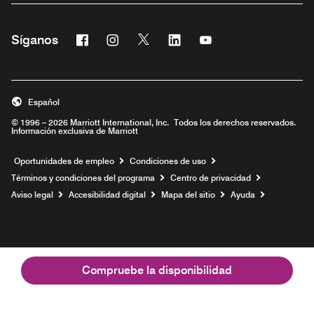
Facebook
Instagram
Twitter
Linkedin
Youtube
Síganos
Abre una ventana nueva
Abre una ventana nueva
Abre una ventana nueva
Abre una ventana nueva
Abre una ventana nu
Español
© 1996 – 2026 Marriott International, Inc. Todos los derechos reservados.
Información exclusiva de Marriott
Abre una ventana nueva
Oportunidades de empleo
Condiciones de uso
Términos y condiciones del programa
Centro de privacidad
Aviso legal
Accesibilidad digital
Mapa del sitio
Ayuda
Compruebe la disponibilidad