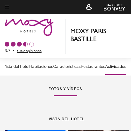
Skip
to
Texto del menú
main
content
MOXY PARIS
BASTILLE
3.7
•
1042 opiniones
Vista del hotel
Habitaciones
Características
Restaurantes
Actividades
FOTOS Y VÍDEOS
VISTA DEL HOTEL