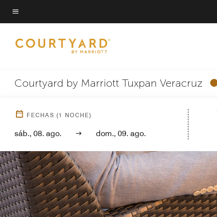
Skip
to
Texto del menú
main
content
Courtyard by Marriott Tuxpan Veracruz
FECHAS
(
1
NOCHE)
sáb., 08. ago.
dom., 09. ago.