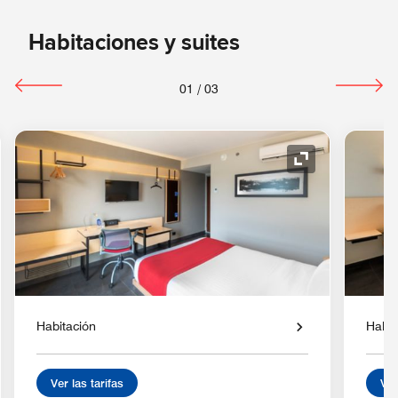
Habitaciones y suites
01
/
03
o de expansión
Icono de expan
Habitación
Habit
Ver las tarifas
Ver