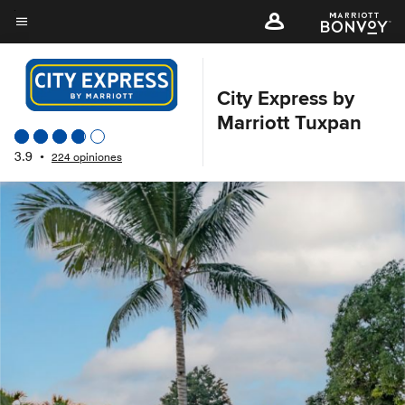
Skip
to
Texto del menú
main
content
City Express by
Marriott Tuxpan
3.9
•
224 opiniones