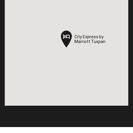
City Express by
City Express by
Marriott Tuxpan
Marriott Tuxpan