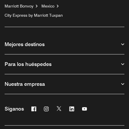
Marriott Bonvoy
Mexico
City Express by Marriott Tuxpan
Mejores destinos
Para los huéspedes
Nuestra empresa
Facebook
Instagram
Twitter
Linkedin
Youtube
Síganos
Abre una ventana nueva
Abre una ventana nueva
Abre una ventana nueva
Abre una ventana nueva
Abre una ventana nu