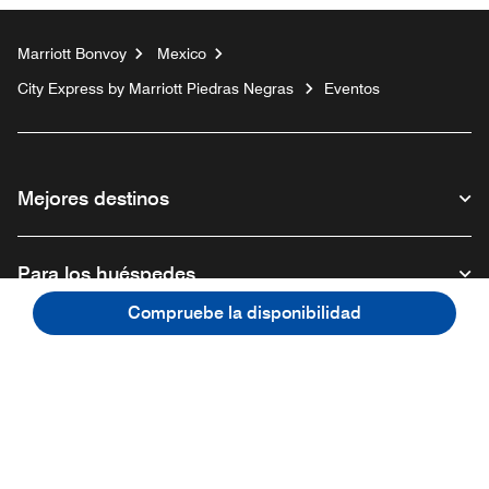
Marriott Bonvoy
Mexico
City Express by Marriott Piedras Negras
Eventos
Mejores destinos
Para los huéspedes
Compruebe la disponibilidad
Nuestra empresa
Facebook
Instagram
Twitter
Linkedin
Youtube
Síganos
Abre una ventana nueva
Abre una ventana nueva
Abre una ventana nueva
Abre una ventana nueva
Abre una ventana nu