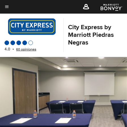
Skip
to
Texto del menú
main
content
City Express by
Marriott Piedras
Negras
4.0
•
60 opiniones